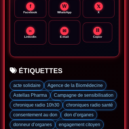
f
W
𝕏
Facebook
WhatsApp
X
⛓
✉
in
LinkedIn
E-mail
Copier
ÉTIQUETTES
acte solidaire
Agence de la Biomédecine
Astellas Pharma
Campagne de sensibilisation
chronique radio 10h30
chroniques radio santé
consentement au don
don d’organes
donneur d’organes
engagement citoyen