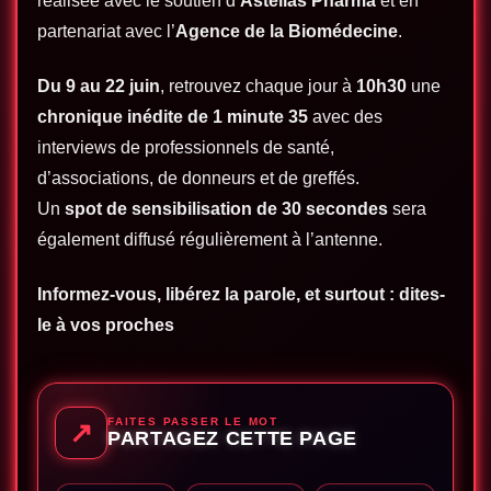
réalisée avec le soutien d’
Astellas Pharma
et en
partenariat avec l’
Agence de la Biomédecine
.
Du 9 au 22 juin
, retrouvez chaque jour à
10h30
une
chronique inédite de 1 minute 35
avec des
interviews de professionnels de santé,
d’associations, de donneurs et de greffés.
Un
spot de sensibilisation de 30 secondes
sera
également diffusé régulièrement à l’antenne.
Informez-vous, libérez la parole, et surtout : dites-
le à vos proches
FAITES PASSER LE MOT
↗
PARTAGEZ CETTE PAGE