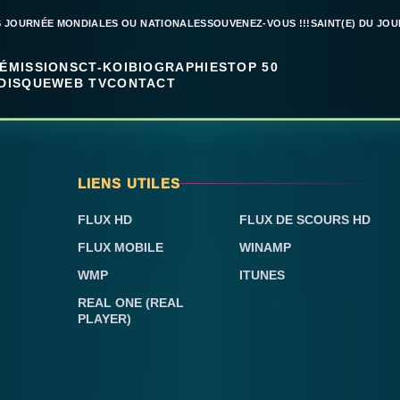
S JOURNÉE MONDIALES OU NATIONALES
SOUVENEZ-VOUS !!!
SAINT(E) DU JOU
ÉMISSIONS
CT-KOI
BIOGRAPHIES
TOP 50
DISQUE
WEB TV
CONTACT
LIENS UTILES
FLUX HD
FLUX DE SCOURS HD
FLUX MOBILE
WINAMP
WMP
ITUNES
REAL ONE (REAL
PLAYER)