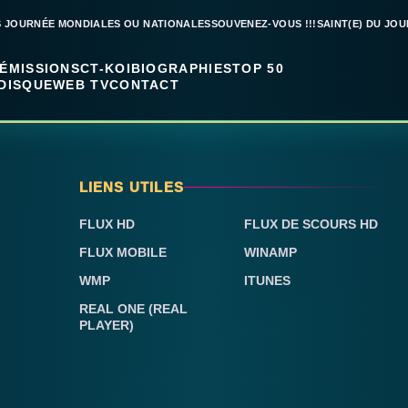
S JOURNÉE MONDIALES OU NATIONALES
SOUVENEZ-VOUS !!!
SAINT(E) DU JOU
ÉMISSIONS
CT-KOI
BIOGRAPHIES
TOP 50
DISQUE
WEB TV
CONTACT
LIENS UTILES
FLUX HD
FLUX DE SCOURS HD
FLUX MOBILE
WINAMP
WMP
ITUNES
REAL ONE (REAL
PLAYER)