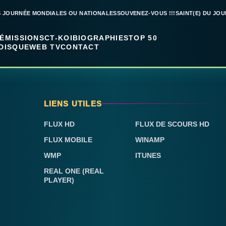
S JOURNÉE MONDIALES OU NATIONALES
SOUVENEZ-VOUS !!!
SAINT(E) DU JOU
ÉMISSIONS
CT-KOI
BIOGRAPHIES
TOP 50
DISQUE
WEB TV
CONTACT
LIENS UTILES
FLUX HD
FLUX DE SCOURS HD
FLUX MOBILE
WINAMP
WMP
ITUNES
REAL ONE (REAL
PLAYER)