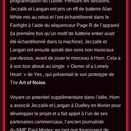
programmation du clavier. Pendant les sessions,
Jeczalik et Langan ont pris un riff de batterie Alan
White mis au rebut et l’ont échantillonné dans le
Fairlight à l’aide du séquenceur Page R de l’appareil
(la première fois qu’un motif de batterie entier avait
été échantillonné dans la machine). Jeczalik et
Langan ont ensuite ajouté des sons non musicaux
par-dessus, avant de jouer le morceau à Horn. Cela a
à son tour abouti au single » Owner of a Lonely
Heart » de Yes , qui présentait le son prototype de
The
Art of Noise
.
Voyant un potentiel supplémentaire dans l’idée, Horn
a associé Jeczalik et Langan à Dudley en février pour
développer le projet et a fait appel à l’un de ses
partenaires commerciaux, l’ancien journaliste
du NME Paul Morley, en tant que fournisseur de