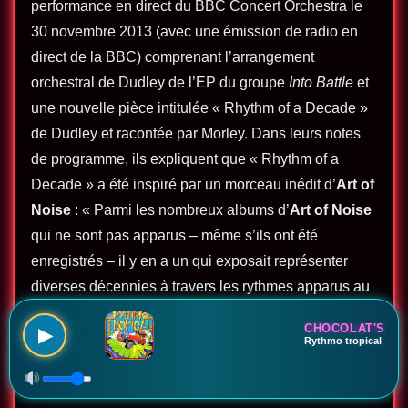
performance en direct du BBC Concert Orchestra le
30 novembre 2013 (avec une émission de radio en
direct de la BBC) comprenant l’arrangement
orchestral de Dudley de l’EP du groupe
Into Battle
et
une nouvelle pièce intitulée « Rhythm of a Decade »
de Dudley et racontée par Morley. Dans leurs notes
de programme, ils expliquent que « Rhythm of a
Decade » a été inspiré par un morceau inédit d’
Art of
Noise
: « Parmi les nombreux albums d’
Art of Noise
qui ne sont pas apparus – même s’ils ont été
enregistrés – il y en a un qui exposait représenter
diverses décennies à travers les rythmes apparus au
cours de cette décennie particulière – retraçant le
CHOCOLAT'S
▶
développement des modèles rythmiques et les
Rythmo tropical
changements physiques des sons de batterie tout au
long des années 1950, 1960, 1970, 1980 et 1990″.