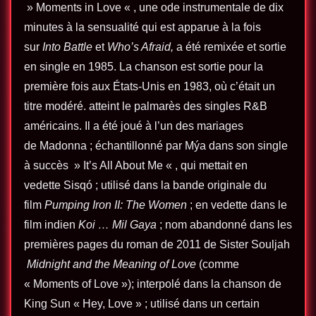
» Moments in Love « , une ode instrumentale de dix
minutes à la sensualité qui est apparue à la fois
sur
Into Battle
et
Who’s Afraid,
a été remixée et sortie
en single en 1985. La chanson est sortie pour la
première fois aux États-Unis en 1983, où c’était un
titre modéré. atteint le palmarès des singles R&B
américains. Il a été joué à l’un des mariages
de Madonna ; échantillonné par Mýa dans son single
à succès » It’s All About Me « , qui mettait en
vedette Sisqó ; utilisé dans la bande originale du
film
Pumping Iron II: The Women
; en vedette dans le
film indien
Koi … Mil Gaya
; nom abandonné dans les
premières pages du roman de 2011 de Sister Souljah
Midnight and the Meaning of Love
(comme
« Moments of Love »); interpolé dans la chanson de
King Sun « Hey, Love » ; utilisé dans un certain