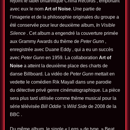
rejoint le label britannique China Records , emportant
avec eux le nom
Art of Noise
. Une partie de
l’imagerie et de la philosophie originales du groupe a
été conservée pour leur deuxième album,
In Visible
Silence
. Cet album a engendré la couverture primée
aux Grammy Awards du thème de
Peter Gunn
,
enregistrée avec Duane Eddy , qui a eu un succès
avec
Peter Gunn
en 1959. La collaboration
Art of
Noise
a atteint la deuxième place des charts de
danse Billboard. La vidéo de
Peter Gunn
mettait en
vedette le comédien Rik Mayall dans une parodie
du détective privé genre cinématographique. La pièce
sera plus tard utilisée comme thème musical pour la
série télévisée
Bill Oddie ‘s Wild Side
de 2008 de la
BBC .
Du même album, le single « Legs » de type » Beat