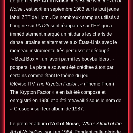
Le premier EP
Art of Noise
,
Into Battle with the Art of
Noise
, est sorti en septembre 1983 sur le tout jeune
label ZTT de Horn . De nombreux samples utilisés à
l’origine sur
90125
sont réapparus sur l’EP, qui a
immédiatement marqué un hit dans les charts de
danse urbaine et alternative aux États-Unis avec le
morceau instrumental très percussif et découpé
» Beat Box « , un favori parmi les bodybuilders . -
poppers. La piste a souvent été créditée à tort par
certains comme étant le thème du jeu
télévisé ITV
The Krypton Factor
. « (Theme From)
The Krypton Factor » a en fait été composé et
enregistré en 1986 et a été retravaillé sous le nom de
« Crusoe » sur leur album de 1987.
Le premier album d’
Art of Noise
,
Who’s Afraid of the
Art of Noise?
est sorti en 1984. Pendant cette période,