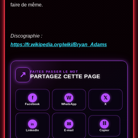
faire de même
.
Discographie :
https://fr.wikipedia.org/wiki/Bryan_Adams
FAITES PASSER LE MOT
↗
PARTAGEZ CETTE PAGE
f
W
𝕏
Facebook
WhatsApp
X
⛓
✉
in
LinkedIn
E-mail
Copier