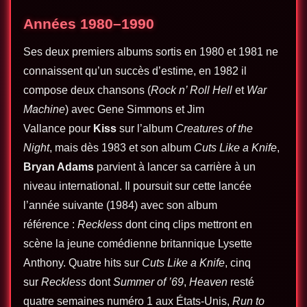
Années 1980–1990
Ses deux premiers albums sortis en 1980 et 1981 ne
connaissent qu’un succès d’estime, en 1982 il
compose deux chansons (
Rock n’ Roll Hell
et
War
Machine
) avec Gene Simmons et Jim
Vallance pour
Kiss
sur l’album
Creatures of the
Night
, mais dès 1983 et son album
Cuts Like a Knife
,
Bryan Adams
parvient à lancer sa carrière à un
niveau international. Il poursuit sur cette lancée
l’année suivante (1984) avec son album
référence :
Reckless
dont cinq clips mettront en
scène la jeune comédienne britannique Lysette
Anthony. Quatre hits sur
Cuts Like a Knife
, cinq
sur
Reckless
dont
Summer of ’69
,
Heaven
resté
quatre semaines numéro 1 aux États-Unis,
Run to