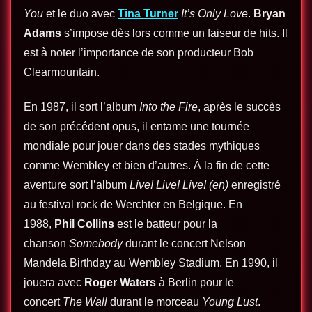
You
et le duo avec
Tina Turner
It’s Only Love
.
Bryan
Adams
s’impose dès lors comme un faiseur de hits. Il
est à noter l’importance de son producteur Bob
Clearmountain.
En 1987, il sort l’album
Into the Fire
, après le succès
de son précédent opus, il entame une tournée
mondiale pour jouer dans des stades mythiques
comme Wembley et bien d’autres. À la fin de cette
aventure sort l’album
Live! Live! Live!
(en)
enregistré
au festival rock de Werchter en Belgique. En
1988,
Phil Collins
est le batteur pour la
chanson
Somebody
durant le concert Nelson
Mandela Birthday au Wembley Stadium. En 1990, il
jouera avec
Roger Waters
à Berlin pour le
concert
The Wall
durant le morceau
Young Lust
.