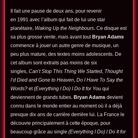
Il fait une pause de deux ans, pour revenir
en 1991 avec l’album qui fait de lui une star
planétaire,
Waking Up the Neighbours
. Ce disque est
sa plus grosse vente, mais avant tout
Bryan Adams
commence à jouer un autre genre de musique, un
peu plus mature, des textes moins adolescents. De
cet album sont extraits pas moins de six
singles,
Can’t Stop This Thing We Started
,
Thought
I’d Died and Gone to Heaven
,
Do I Have To Say the
Words?
et
(Everything I Do) I Do It for You
qui
deviennent de grands tubes.
Bryan Adams
devient
connu dans le monde entier au moment où il a déjà
presque dix ans de carrière derrière lui. La France le
découvre principalement à cette époque, pour
beaucoup grâce au single
(Everything I Do) I Do It for