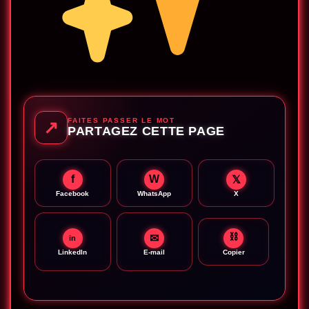
FAITES PASSER LE MOT
↗
PARTAGEZ CETTE PAGE
f
W
𝕏
Facebook
WhatsApp
X
⛓
✉
in
LinkedIn
E-mail
Copier