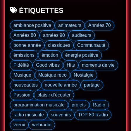
ÉTIQUETTES
ambiance positive
animateurs
Années 70
Années 80
années 90
auditeurs
bonne année
classiques
Communauté
émissions
émotion
énergie positive
Fidélité
Good vibes
Hits
moments de vie
Musique
Musique rétro
Nostalgie
nouveautés
nouvelle année
partage
Passion
plaisir d’écouter
programmation musicale
projets
Radio
radio musicale
souvenirs
TOP 80 Radio
vœux
webradio