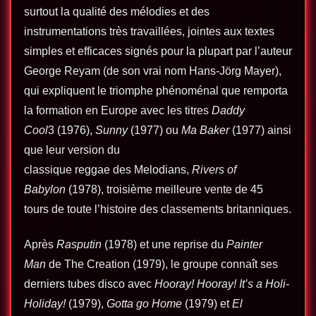
surtout la qualité des mélodies et des
instrumentations très travaillées, jointes aux textes
simples et efficaces signés pour la plupart par l’auteur
George Reyam (de son vrai nom Hans-Jörg Mayer),
qui expliquent le triomphe phénoménal que remporta
la formation en Europe avec les titres
Daddy
Cool
3 (1976),
Sunny
(1977) ou
Ma Baker
(1977) ainsi
que leur version du
classique reggae des Melodians,
Rivers of
Babylon
(1978), troisième meilleure vente de 45
tours de toute l’histoire des classements britanniques.
Après
Rasputin
(1978) et une reprise du
Painter
Man
de The Creation (1979), le groupe connaît ses
derniers tubes disco avec
Hooray! Hooray! It’s a Holi-
Holiday!
(1979),
Gotta go Home
(1979) et
El