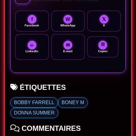
f
W
𝕏
Facebook
WhatsApp
X
⛓
✉
in
LinkedIn
E-mail
Copier
ÉTIQUETTES
BOBBY FARRELL
BONEY M
DONNA SUMMER
COMMENTAIRES