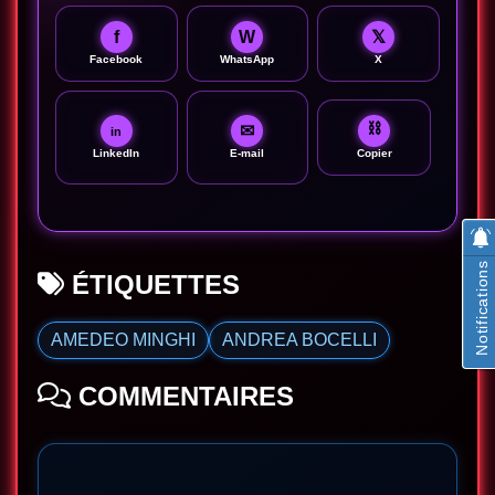
f
W
𝕏
Facebook
WhatsApp
X
⛓
✉
in
LinkedIn
E-mail
Copier
Notifications
ÉTIQUETTES
AMEDEO MINGHI
ANDREA BOCELLI
COMMENTAIRES