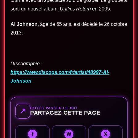
tourné avec un spectacle solo de gospel. Le groupe a
sorti un nouvel album,
Unifics Return
en 2005.
Al Johnson
, âgé de 65 ans, est décédé le 26 octobre
2013.
Discographie :
https://www.discogs.com/fr/artist/48997-Al-
Johnson
FAITES PASSER LE MOT
↗
PARTAGEZ CETTE PAGE
f
W
𝕏