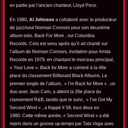
en partie par l’ancien chanteur, Lloyd Price.
En 1980,
Al Johnson
a collaboré avec le producteur
de jazz/soul Norman Connors pour son deuxième
album solo,
Back For More
, sur Columbia
Records. Cela est venu après qu’il ait chanté sur
l’album de Norman Connors,
Invitation
pour Arista
Records en 1979, en chantant le morceau principal,
« Your Love ».
Back for More
a culminé à la 48e
place du classement Billboard Black Albums. Le
premier single de l’album, » I’m Back for More « , un
duo avec Jean Carn, a atteint la 26e place du
classement R&B, tandis que le suivi, » I’ve Got My
Second Wind « , a frappé # 58, tous deux en
1980. Cette même année, « Second Wind » a été
repris dans un groove up-tempo par Tata Vega avec