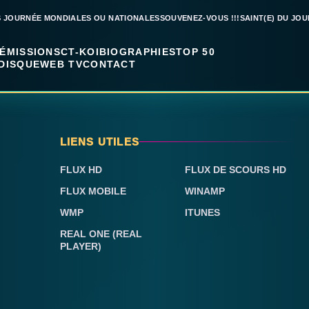
S JOURNÉE MONDIALES OU NATIONALES
SOUVENEZ-VOUS !!!
SAINT(E) DU JOU
ÉMISSIONS
CT-KOI
BIOGRAPHIES
TOP 50
DISQUE
WEB TV
CONTACT
LIENS UTILES
FLUX HD
FLUX DE SCOURS HD
FLUX MOBILE
WINAMP
WMP
ITUNES
REAL ONE (REAL
PLAYER)