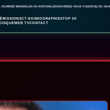
S JOURNÉE MONDIALES OU NATIONALES
SOUVENEZ-VOUS !!!
SAINT(E) DU JOU
ÉMISSIONS
CT-KOI
BIOGRAPHIES
TOP 50
DISQUE
WEB TV
CONTACT