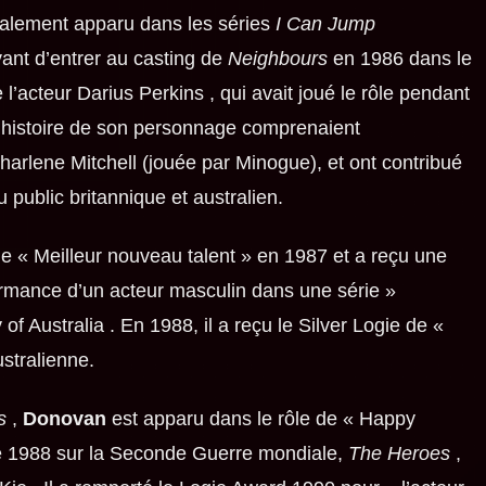
également apparu dans les séries
I Can Jump
ant d’entrer au casting de
Neighbours
en 1986 dans le
’acteur Darius Perkins , qui avait joué le rôle pendant
 l’histoire de son personnage comprenaient
arlene Mitchell (jouée par Minogue), et ont contribué
u public britannique et australien.
le « Meilleur nouveau talent » en 1987 et a reçu une
ormance d’un acteur masculin dans une série »
f Australia . En 1988, il a reçu le Silver Logie de «
ustralienne.
s
,
Donovan
est apparu dans le rôle de « Happy
de 1988 sur la Seconde Guerre mondiale,
The Heroes
,