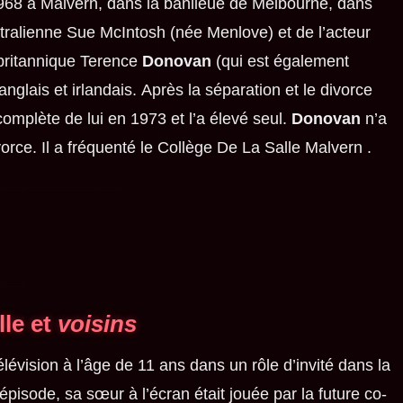
1968 à Malvern, dans la banlieue de Melbourne, dans
e australienne Sue McIntosh (née Menlove) et de l’acteur
e britannique Terence
Donovan
(qui est également
anglais et irlandais. Après la séparation et le divorce
omplète de lui en 1973 et l’a élevé seul.
Donovan
n’a
rce. Il a fréquenté le Collège De La Salle Malvern .
lle et
voisins
élévision à l’âge de 11 ans dans un rôle d’invité dans la
pisode, sa sœur à l’écran était jouée par la future co-