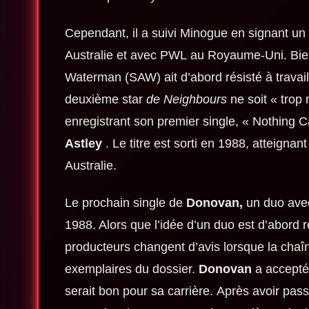
Cependant, il a suivi Minogue en signant u
Australie et avec PWL au Royaume-Uni. Bien
Waterman (SAW) ait d’abord résisté à travai
deuxième star
de Neighbours
ne soit « trop ​
enregistrant son premier single, « Nothing Ca
Astley
. Le titre est sorti en 1988, atteign
Australie.
Le prochain single de
Donovan,
un duo avec
1988. Alors que l’idée d’un duo est d’abord 
producteurs changent d’avis lorsque la ch
exemplaires du dossier.
Donovan
a accepté
serait bon pour sa carrière. Après avoir pas