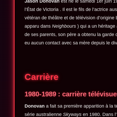
Jason Donovan
est né le samedi 1er juin 
l’État de Victoria . Il est le fils de l’actric
vétéran de théâtre et de télévision d’origin
apparu dans
Neighbours
) qui a un héritage 
de ses parents, son père a obtenu la garde c
eu aucun contact avec sa mère depuis le divo
Carrière
1980-1989 :
carrière télévisue
Donovan
a fait sa première apparition à la t
série australienne
Skyways
en 1980. Dans l’é