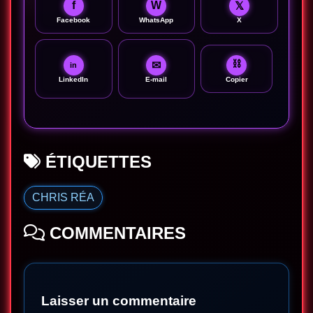
f
W
𝕏
Facebook
WhatsApp
X
⛓
✉
in
LinkedIn
E-mail
Copier
ÉTIQUETTES
CHRIS RÉA
COMMENTAIRES
Laisser un commentaire