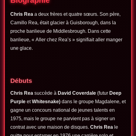
Chris Rea
a deux frères et quatre sœurs. Son père,
Camillo Rea, était glacier à Guisborough, dans la
proche banlieue de Middlesbrough. Dans cette
banlieue, « Aller chez Rea’s » signifiait aller manger
une glace.
Débuts
Chris Rea
succède à
David Coverdale
(futur
Deep
Purple
et
Whitesnake)
dans le groupe Magdalene, et
gagne un concours national de jeunes talents en
1975, mais le groupe ne parvient pas à signer un
contrat avec une maison de disques.
Chris Rea
le
quitte pour entamer en 1976 une carrière solo et