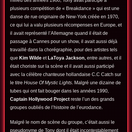
milieu des années 1980, Tony avait participé à
plusieurs compétition de « Breakdance » qui est une
danse de rue originaire de New-York créée en 1970,
ce qui lui a valu plusieurs récompenses en Europe, et
il avait représenté l’Allemagne quand il était de
passage à Cannes pour un show, il avait aussi déjà
travaillé dans la chorégraphie, pour des artistes tels
que
Kim Wilde
et
LaToya Jackson
,
entre autres, et il
était choriste sur la scène et il avait aussi participé
avec la célèbre chanteuse hollandaise C.C Catch sur
le titre
House Of Mystic Lights
. Malgré une dizaine de
tubes qui ont fait bouger dans les années 1990,
Captain Hollywood Project
reste l’un des grands
groupes oubliés de l’histoire de l’eurodance.
Malgré le nom de scène du groupe, c’était aussi le
pseudonyme de Tony dont il était incontestablement