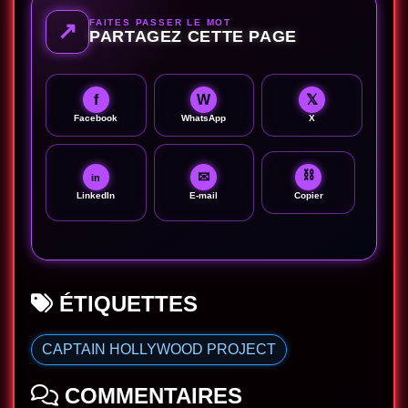
FAITES PASSER LE MOT
↗
PARTAGEZ CETTE PAGE
f
W
𝕏
Facebook
WhatsApp
X
⛓
✉
in
LinkedIn
E-mail
Copier
ÉTIQUETTES
CAPTAIN HOLLYWOOD PROJECT
COMMENTAIRES