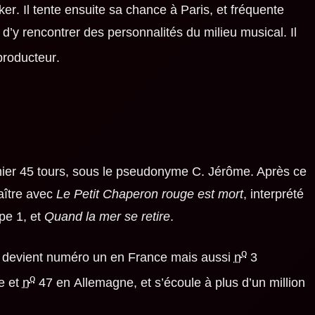
ker
. Il tente ensuite sa chance à Paris, et fréquente
 d’y rencontrer des personnalités du milieu musical. Il
 producteur
.
mier 45 tours, sous le pseudonyme C. Jérôme. Après ce
naître avec
Le Petit Chaperon rouge est mort
, interprété
pe 1, et
Quand la mer se retire
.
o
, devient numéro un en France mais aussi
n
3
o
e et
n
47 en Allemagne
, et s’écoule à plus d’un million