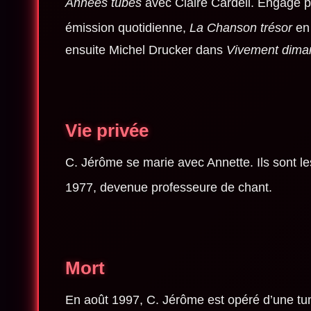
Années tubes
avec Claire Cardell. Engagé pa
émission quotidienne,
La Chanson trésor
en 
ensuite Michel Drucker dans
Vivement dima
Vie privée
C. Jérôme se marie avec Annette. Ils sont l
1977
, devenue professeure de chant.
Mort
En
août 1997
, C. Jérôme est opéré d’une t