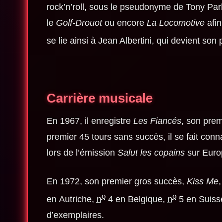
rock’n’roll, sous le pseudonyme de Tony Par
le
Golf-Drouot
ou encore
La Locomotive
afin
se lie ainsi à Jean Albertini, qui devient son
Carrière musicale
En 1967, il enregistre
Les Fiancés
, son pre
premier 45 tours sans succès, il se fait con
lors de l’émission
Salut les copains
sur Euro
En 1972, son premier gros succès,
Kiss Me
o
o
en Autriche,
n
4 en Belgique,
n
5 en Suiss
d’exemplaires.