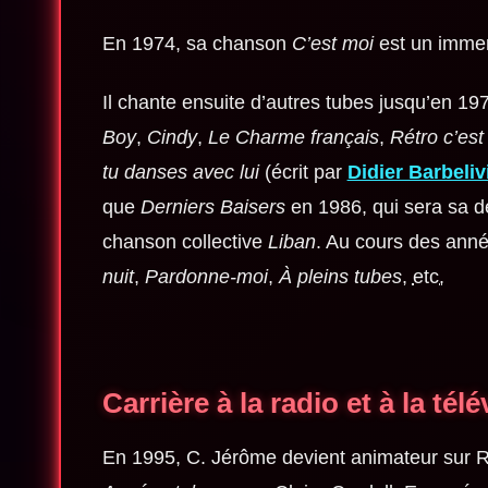
En 1974, sa chanson
C’est moi
est un immens
Il chante ensuite d’autres tubes jusqu’en 197
Boy
,
Cindy
,
Le Charme français
,
Rétro c’est
tu danses avec lui
(écrit par
Didier Barbeliv
que
Derniers Baisers
en 1986, qui sera sa de
chanson collective
Liban
. Au cours des anné
nuit
,
Pardonne-moi
,
À pleins tubes
,
etc.
Carrière à la radio et à la tél
En 1995, C. Jérôme devient animateur sur 