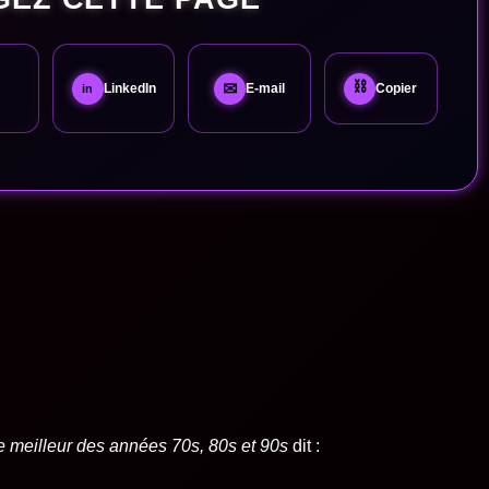
⛓
✉
LinkedIn
E-mail
Copier
in
eilleur des années 70s, 80s et 90s
dit :