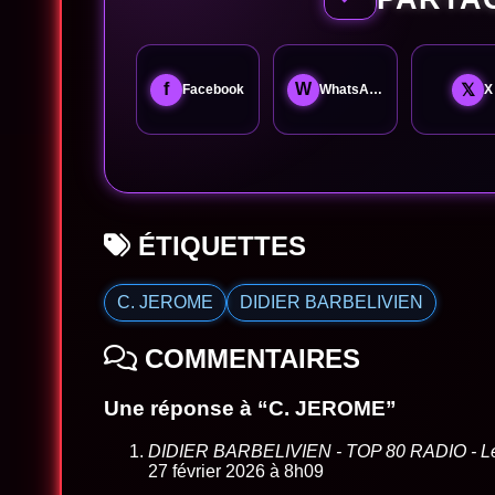
f
W
𝕏
Facebook
WhatsApp
X
ÉTIQUETTES
C. JEROME
DIDIER BARBELIVIEN
COMMENTAIRES
Une réponse à “C. JEROME”
DIDIER BARBELIVIEN - TOP 80 RADIO - Le m
27 février 2026 à 8h09