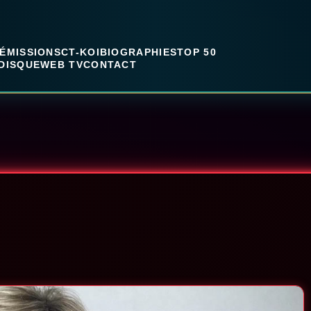
ÉMISSIONS
CT-KOI
BIOGRAPHIES
TOP 50
DISQUE
WEB TV
CONTACT