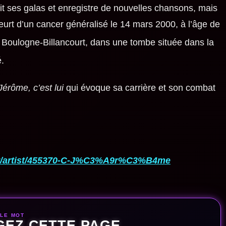
uit ses galas et enregistre de nouvelles chansons, mais
meurt d’un cancer généralisé le
14 mars 2000
, à l’âge de
e Boulogne-Billancourt, dans une tombe située dans la
é
.
Jérôme, c’est lui
qui évoque sa carrière et son combat
fr/artist/455370-C-J%C3%A9r%C3%B4me
 LE MOT
GEZ CETTE PAGE