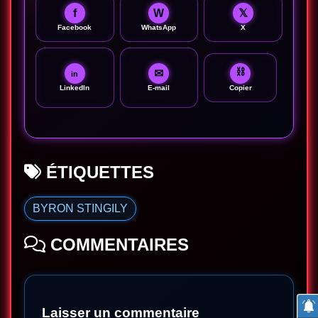
f
W
𝕏
Facebook
WhatsApp
X
⛓
✉
in
LinkedIn
E-mail
Copier
ÉTIQUETTES
BYRON STINGILY
COMMENTAIRES
Laisser un commentaire