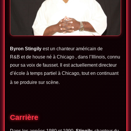
Byron Stingily
est un chanteur américain
de
R&B
et
de house
né à
Chicago
,
dans l’Illinois
, connu
pour sa voix
de fausset
. Il est actuellement directeur
d’école à temps partiel à Chicago, tout en continuant
à se produire sur scène.
Carrière
Dans les années 1980 et 1990,
Stingily,
chanteur du