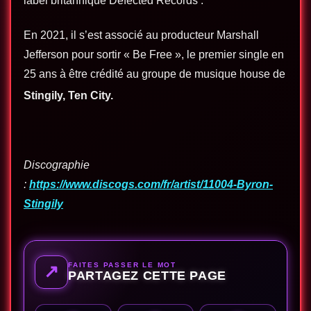
label
britannique
Defected Records
.
En 2021, il s’est associé au producteur
Marshall
Jefferson
pour sortir « Be Free », le premier single en
25 ans à être crédité au groupe de musique house de
Stingily, Ten City.
Discographie
:
https://www.discogs.com/fr/artist/11004-Byron-
Stingily
FAITES PASSER LE MOT
↗
PARTAGEZ CETTE PAGE