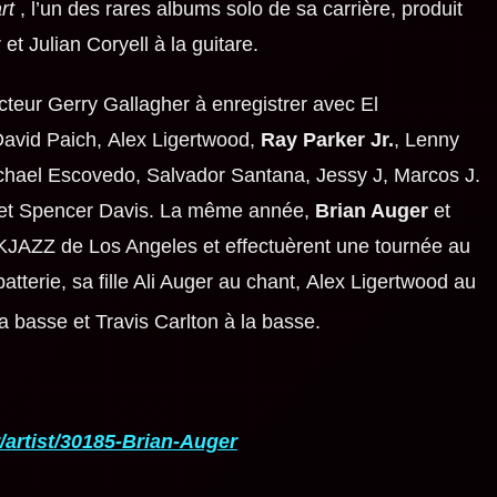
rt
, l’un des rares albums solo de sa carrière, produit
r
et
Julian Coryell
à la guitare.
ucteur Gerry Gallagher à enregistrer avec
El
avid Paich
,
Alex Ligertwood
,
Ray Parker Jr.
, Lenny
chael Escovedo
,
Salvador Santana
,
Jessy J
,
Marcos J.
et
Spencer Davis
. La même année,
Brian Auger
et
l KJAZZ de Los Angeles et effectuèrent une tournée au
terie, sa fille Ali Auger au chant,
Alex Ligertwood
au
a basse et Travis Carlton à la basse.
/artist/30185-Brian-Auger