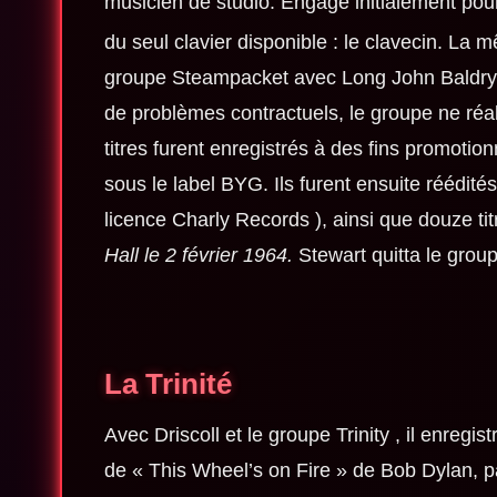
musicien de studio.
Engagé initialement pou
du seul clavier disponible : le clavecin.
La m
groupe
Steampacket
avec
Long John Baldry
de problèmes contractuels, le groupe ne réal
titres furent enregistrés à des fins promotio
sous le label BYG. Ils furent ensuite réédi
licence
Charly Records
), ainsi que douze tit
Hall le 2 février 1964.
Stewart quitta le grou
La Trinité
Avec Driscoll et le groupe
Trinity
, il enregis
de «
This Wheel’s on Fire
» de Bob Dylan, pa