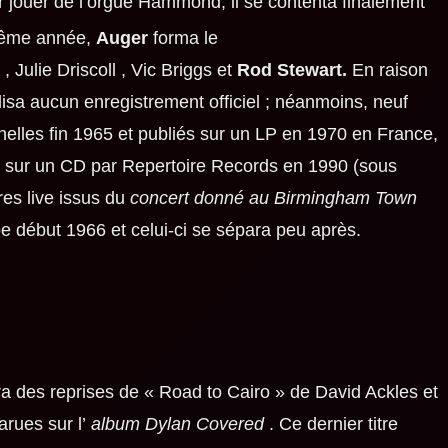
r jouer de l’orgue Hammond, il se contenta finalement
ême année,
Auger
forma le
,
Julie Driscoll
,
Vic Briggs
et
Rod Stewart.
En raison
isa aucun enregistrement officiel ; néanmoins, neuf
nnelles fin 1965 et publiés sur un LP en 1970 en France,
tés sur un CD par Repertoire Records en 1990 (sous
res live issus du
concert donné au Birmingham Town
pe début 1966 et celui-ci se sépara peu après.
tra des reprises de « Road to Cairo » de
David Ackles et
rues sur l’
album Dylan Covered
. Ce dernier titre