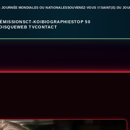
S JOURNÉE MONDIALES OU NATIONALES
SOUVENEZ-VOUS !!!
SAINT(E) DU JOU
ÉMISSIONS
CT-KOI
BIOGRAPHIES
TOP 50
DISQUE
WEB TV
CONTACT