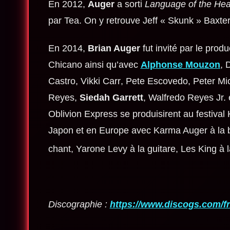
En 2012,
Auger
a sorti
Language of the Hea
par Tea. On y retrouve
Jeff « Skunk » Baxte
En 2014,
Brian Auger
fut invité par le prod
Chicano
ainsi qu’avec
Alphonse Mouzon
,
D
Castro,
Vikki Carr
,
Pete Escovedo
,
Peter Mi
Reyes
,
Siedah Garrett
,
Walfredo Reyes Jr.
Oblivion Express se produisirent au festiva
Japon et en Europe avec Karma Auger à la bat
chant, Yarone Levy à la guitare, Les King à l
Discographie :
https://www.discogs.com/fr