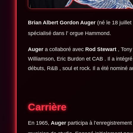
Brian Albert Gordon Auger
(né le 18 juille
spécialisé dans l’
orgue Hammond.
Auger
a collaboré avec
Rod Stewart
,
Tony
Williamson
,
Eric Burdon
et
CAB
. Il a intég
débuts,
R&B
,
soul
et rock. Il a été nominé
Carrière
En 1965,
Auger
participa à l’enregistrement