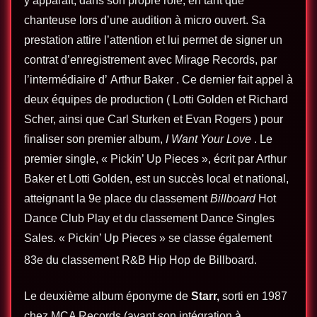
y apparaît, dans son propre rôle, en tant que
chanteuse lors d’une audition à micro ouvert. Sa
prestation attire l’attention et lui permet de signer un
contrat d’enregistrement avec Mirage Records, par
l’intermédiaire d’
Arthur
Baker . Ce dernier fait appel à
deux équipes de production (
Lotti Golden
et Richard
Scher, ainsi que
Carl Sturken
et
Evan Rogers
) pour
finaliser son premier album,
I Want Your Love
. Le
premier single, «
Pickin’ Up Pieces
», écrit par Arthur
Baker et Lotti Golden, est un succès local et national,
atteignant la 9e place du classement
Billboard
Hot
Dance Club Play
et du classement Dance Singles
Sales.
« Pickin’ Up Pieces » se classe également
83e du classement R&B Hip Hop de Billboard.
Le deuxième album éponyme de
Starr,
sorti en 1987
chez MCA Records (avant son intégration à