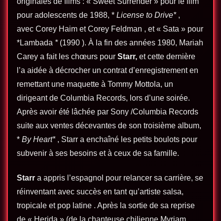
originales de films : « Sweet Surrender » pour le film
pour adolescents de 1988, *
License to Drive*
,
avec
Corey Haim
et
Corey Feldman
, et « Sata » pour
*Lambada
*
(1990 ). À la fin des années 1980, Mariah
Carey a fait les chœurs pour
Starr,
et cette dernière
l’a aidée à décrocher un contrat d’enregistrement en
remettant une
maquette
à Tommy Mottola, un
dirigeant
de Columbia Records,
lors d’une soirée.
Après avoir été lâchée par Sony /Columbia Records
suite aux ventes décevantes de son troisième album,
*
By Heart*
, Starr a enchaîné les petits boulots pour
subvenir à ses besoins et à ceux de sa famille.
Starr
a appris l’espagnol pour relancer sa carrière, se
réinventant avec succès en tant qu’artiste salsa,
tropicale et
pop latine
. Après la sortie de sa reprise
de «
Herida
» (de la chanteuse chilienne
Myriam