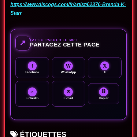
https://www.discogs.com/fr/artist/62376-Brenda-K-
Starr
FAITES PASSER LE MOT
↗
PARTAGEZ CETTE PAGE
f
W
𝕏
Facebook
WhatsApp
X
⛓
✉
in
LinkedIn
E-mail
Copier
ÉTIQUETTES