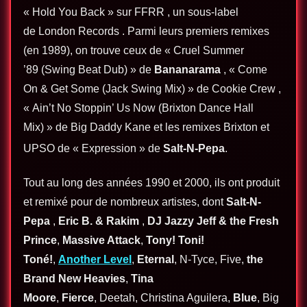
« Hold You Back » sur FFRR , un sous-label
de
London Records
. Parmi leurs premiers remixes
(en 1989), on trouve ceux de « Cruel Summer
’89 (Swing Beat Dub) » de
Bananarama
, « Come
On & Get Some (Jack Swing Mix) » de Cookie Crew ,
« Ain’t No Stoppin’ Us Now (Brixton Dance Hall
Mix) » de Big Daddy Kane et les remixes Brixton et
UPSO de « Expression » de
Salt-N-Pepa
.
Tout au long des années 1990 et 2000, ils ont produit
et remixé pour de nombreux artistes, dont
Salt-N-
Pepa
,
Eric B. & Rakim
,
DJ Jazzy Jeff & the Fresh
Prince
,
Massive Attack
,
Tony! Toni!
Toné!
,
Another
Level
,
Eternal
,
N-Tyce
,
Five
,
the
Brand New Heavies
,
Tina
Moore
,
Fierce
,
Deetah
,
Christina Aguilera
,
Blue
,
Big