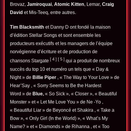
Brovaz
,
Jamiroquai
,
Atomic Kitten
,
Lemar
,
Craig
David
et
Mis-Teeq
, entre autres.
Tim Blacksmith
et
Danny D
ont fondé la maison
d’édition
Stellar Songs
et sont ensemble les
producteurs exécutifs et les managers de l’équipe
norvégienne d’écriture et de production de
[
4
]
[
5
]
chansons
Stargate
qui a produit de nombreux
succès du top 10 et numéro un tels que « Day &
Night » de
Billie Piper
, « The Way to Your Love » de
Hear’Say , « Sorry Seems to Be the Hardest
Word » de
Blue,
« So Sick », « Closer », « Beautiful
Monster » et « Let Me Love You » de Ne -Yo ,
« Beautiful Liar » de Beyoncé et Shakira , « Take a
Bow », « Only Girl (In the World) », « What’s My
Name? » et « Diamonds » de Rihanna , et « Too