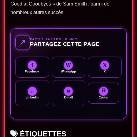
Good at Goodbyes » de Sam Smith , parmi de
nombreux autres succès.
FAITES PASSER LE MOT
↗
PARTAGEZ CETTE PAGE
f
W
𝕏
Facebook
WhatsApp
X
⛓
✉
in
LinkedIn
E-mail
Copier
ÉTIQUETTES