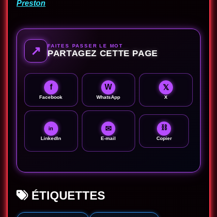
Preston
FAITES PASSER LE MOT
↗
PARTAGEZ CETTE PAGE
f
W
𝕏
Facebook
WhatsApp
X
⛓
✉
in
LinkedIn
E-mail
Copier
ÉTIQUETTES