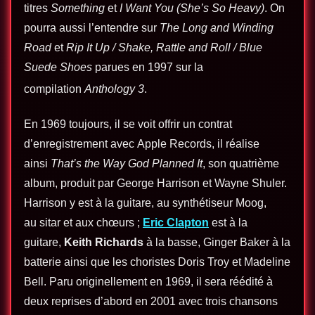
titres
Something
et
I Want You (She’s So Heavy)
. On
pourra aussi l’entendre sur
The Long and Winding
Road
et
Rip It Up / Shake, Rattle and Roll / Blue
Suede Shoes
parues en 1997 sur la
compilation
Anthology 3
.
En 1969 toujours, il se voit offrir un contrat
d’enregistrement avec Apple Records, il réalise
ainsi
That’s the Way God Planned It
, son quatrième
album, produit par George Harrison et Wayne Shuler.
Harrison y est à la guitare, au synthétiseur Moog,
au sitar et aux chœurs ;
Eric Clapton
est à la
guitare,
Keith Richards
à la basse, Ginger Baker à la
batterie ainsi que les choristes Doris Troy et Madeline
Bell. Paru originellement en 1969, il sera réédité à
deux reprises d’abord en 2001 avec trois chansons