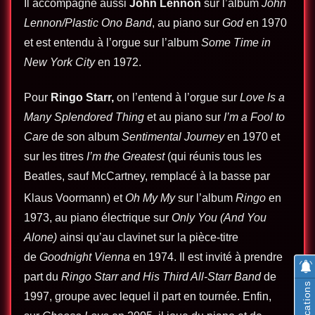
Il accompagne aussi
John Lennon
sur l’album
John
Lennon/Plastic Ono Band
, au piano sur
God
en 1970
et est entendu à l’orgue sur l’album
Some Time in
New York City
en 1972.
Pour
Ringo Starr
,
on l’entend à l’orgue sur
Love Is a
Many Splendored Thing
et au piano sur
I’m a Fool to
Care
de son album
Sentimental Journey
en 1970 et
sur les titres
I’m the Greatest
(qui réunis tous les
Beatles, sauf McCartney, remplacé à la basse par
Klaus Voormann
) et
Oh My My
sur l’album
Ringo
en
1973, au piano électrique sur
Only You (And You
Alone)
ainsi qu’au clavinet sur la pièce-titre
de
Goodnight Vienna
en 1974. Il est invité à prendre
part du
Ringo Starr and His Third All-Starr Band
de
Notifications
1997, groupe avec lequel il part en tournée. Enfin,