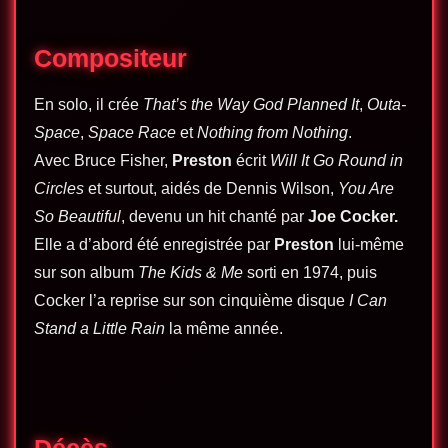
Compositeur
En solo, il crée
That’s the Way God Planned It
,
Outa-
Space
,
Space Race
et
Nothing from Nothing
.
Avec Bruce Fisher,
Preston
écrit
Will It Go Round in
Circles
et surtout, aidés de Dennis Wilson,
You Are
So Beautiful
, devenu un hit chanté par
Joe Cocker
.
Elle a d’abord été enregistrée par
Preston
lui-même
sur son album
The Kids & Me
sorti en 1974, puis
Cocker l’a reprise sur son cinquième disque
I Can
Stand a Little Rain
la même année.