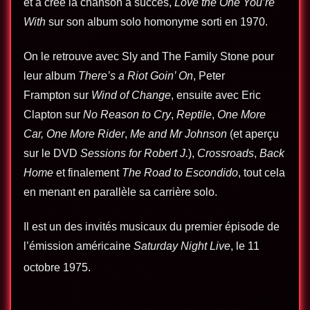
et a créé la chanson à succès,
Love the One You’re
With
sur son album solo homonyme sorti en 1970.
On le retrouve avec Sly and The Family Stone pour
leur album
There’s a Riot Goin’ On
, Peter
Frampton sur
Wind of Change
, ensuite avec Eric
Clapton sur
No Reason to Cry
,
Reptile
,
One More
Car, One More Rider
,
Me and Mr Johnson
(et aperçu
sur le DVD
Sessions for Robert J.
),
Crossroads
,
Back
Home
et finalement
The Road to Escondido
, tout cela
en menant en parallèle sa carrière solo.
Il est un des invités musicaux du premier épisode de
l’émission américaine
Saturday Night Live
, le 11
octobre 1975
.