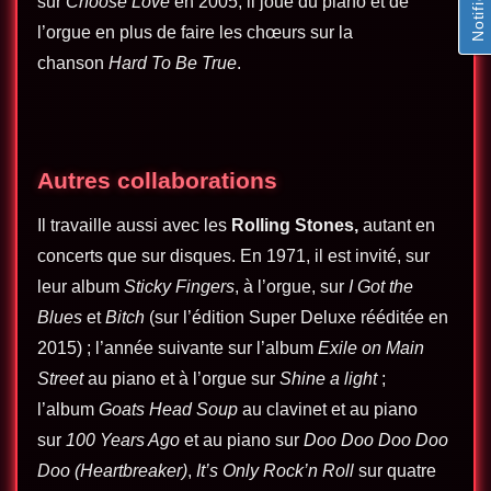
sur
Choose Love
en 2005, il joue du piano et de
l’orgue en plus de faire les chœurs sur la
chanson
Hard To Be True
.
Autres collaborations
Il travaille aussi avec les
Rolling Stones
,
autant en
concerts que sur disques. En 1971, il est invité, sur
leur album
Sticky Fingers
, à l’orgue, sur
I Got the
Blues
et
Bitch
(sur l’édition Super Deluxe rééditée en
2015) ; l’année suivante sur l’album
Exile on Main
Street
au piano et à l’orgue sur
Shine a light
;
l’album
Goats Head Soup
au clavinet et au piano
sur
100 Years Ago
et au piano sur
Doo Doo Doo Doo
Doo (Heartbreaker)
,
It’s Only Rock’n Roll
sur quatre