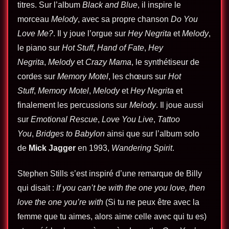
titres. Sur l’album
Black and Blue
, il inspire le
morceau
Melody
, avec sa propre chanson
Do You
Love Me?
. Il y joue l’orgue sur
Hey Negrita
et
Melody
,
le piano sur
Hot Stuff
,
Hand of Fate
,
Hey
Negrita
,
Melody
et
Crazy Mama
, le synthétiseur de
cordes sur
Memory Motel
, les chœurs sur
Hot
Stuff
,
Memory Motel
,
Melody
et
Hey Negrita
et
finalement les percussions sur
Melody
. Il joue aussi
sur
Emotional Rescue
,
Love You Live
,
Tattoo
You
,
Bridges to Babylon
ainsi que sur l’album solo
de
Mick Jagger
en 1993,
Wandering Spirit
.
Stephen Stills s’est inspiré d’une remarque de Billy
qui disait :
If you can’t be with the one you love, then
love the one you’re with
(Si tu ne peux être avec la
femme que tu aimes, alors aime celle avec qui tu es)