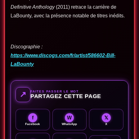
Definitive Anthology
(2011) retrace la carrière de
LaBounty, avec la présence notable de titres inédits.
Discographie :
https://www.discogs.com/fr/artist/586602-Bill-
LaBounty
FAITES PASSER LE MOT
↗
PARTAGEZ CETTE PAGE
f
W
𝕏
Facebook
WhatsApp
X