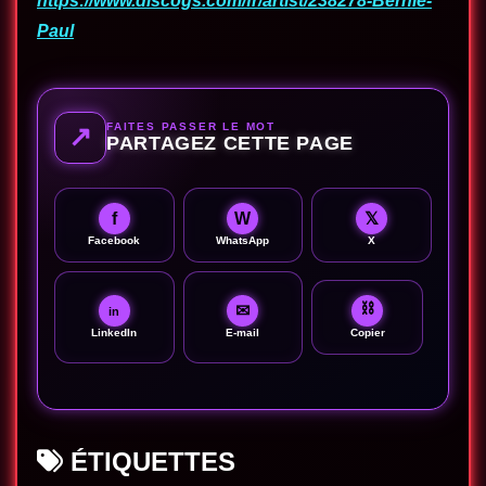
https://www.discogs.com/fr/artist/238278-Bernie-
Paul
FAITES PASSER LE MOT
↗
PARTAGEZ CETTE PAGE
f
W
𝕏
Facebook
WhatsApp
X
⛓
✉
in
LinkedIn
E-mail
Copier
ÉTIQUETTES