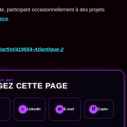
ète, participant occasionnellement à des projets
eco
.
artist/419554-Atlantique-2
 LE MOT
GEZ CETTE PAGE
⛓
✉
LinkedIn
E-mail
Copier
in