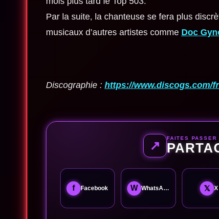
mois plus tard le Top 503.
Par la suite, la chanteuse se fera plus discr
musicaux d’autres artistes comme
Doc Gyn
Discographie :
https://www.discogs.com/fr/
FAITES PASSER
↗
PARTA
f
W
𝕏
Facebook
WhatsApp
X