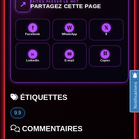
FAITES PASSER LE MOT
↗
PARTAGEZ CETTE PAGE
f
W
𝕏
Facebook
WhatsApp
X
⛓
✉
in
LinkedIn
E-mail
Copier
Notifications
ÉTIQUETTES
9.9
COMMENTAIRES