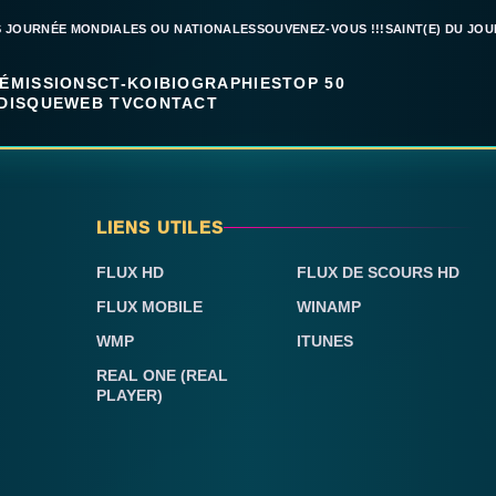
S JOURNÉE MONDIALES OU NATIONALES
SOUVENEZ-VOUS !!!
SAINT(E) DU JOU
ÉMISSIONS
CT-KOI
BIOGRAPHIES
TOP 50
DISQUE
WEB TV
CONTACT
LIENS UTILES
FLUX HD
FLUX DE SCOURS HD
FLUX MOBILE
WINAMP
WMP
ITUNES
REAL ONE (REAL
PLAYER)