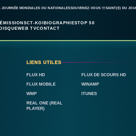
S JOURNÉE MONDIALES OU NATIONALES
SOUVENEZ-VOUS !!!
SAINT(E) DU JOU
ÉMISSIONS
CT-KOI
BIOGRAPHIES
TOP 50
DISQUE
WEB TV
CONTACT
LIENS UTILES
FLUX HD
FLUX DE SCOURS HD
FLUX MOBILE
WINAMP
WMP
ITUNES
REAL ONE (REAL
PLAYER)