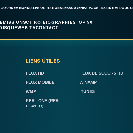
S JOURNÉE MONDIALES OU NATIONALES
SOUVENEZ-VOUS !!!
SAINT(E) DU JOU
ÉMISSIONS
CT-KOI
BIOGRAPHIES
TOP 50
DISQUE
WEB TV
CONTACT
LIENS UTILES
FLUX HD
FLUX DE SCOURS HD
FLUX MOBILE
WINAMP
WMP
ITUNES
REAL ONE (REAL
PLAYER)