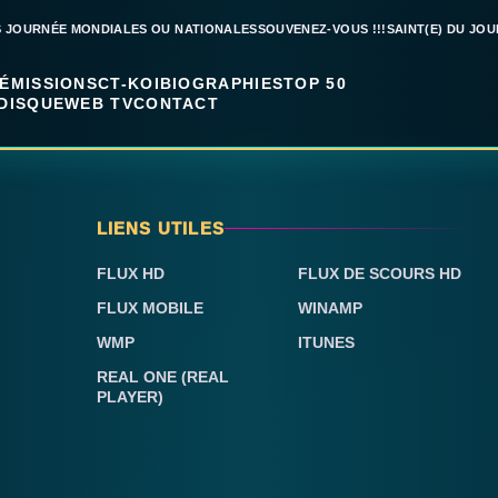
S JOURNÉE MONDIALES OU NATIONALES
SOUVENEZ-VOUS !!!
SAINT(E) DU JOU
ÉMISSIONS
CT-KOI
BIOGRAPHIES
TOP 50
DISQUE
WEB TV
CONTACT
LIENS UTILES
FLUX HD
FLUX DE SCOURS HD
FLUX MOBILE
WINAMP
WMP
ITUNES
REAL ONE (REAL
PLAYER)