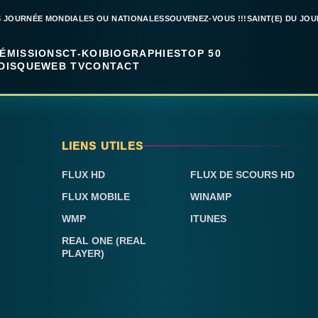
S JOURNÉE MONDIALES OU NATIONALES
SOUVENEZ-VOUS !!!
SAINT(E) DU JOU
ÉMISSIONS
CT-KOI
BIOGRAPHIES
TOP 50
DISQUE
WEB TV
CONTACT
LIENS UTILES
FLUX HD
FLUX DE SCOURS HD
FLUX MOBILE
WINAMP
WMP
ITUNES
REAL ONE (REAL
PLAYER)